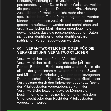
Pseudonymisierung ist die Verarbeitung
personenbezogener Daten in einer Weise, auf welche
die personenbezogenen Daten ohne Hinzuziehung
zusätzlicher Informationen nicht mehr einer
spezifischen betroffenen Person zugeordnet werden
können, sofern diese zusätzlichen Informationen
YOU MAY BE
gesondert aufbewahrt werden und technischen und
INTERESTED IN
organisatorischen Maßnahmen unterliegen, die
gewährleisten, dass die personenbezogenen Daten
nicht einer identifizierten oder identifizierbaren
natürlichen Person zugewiesen werden.
OUT
G) VERANTWORTLICHER ODER FÜR DIE
OF STOCK
VERARBEITUNG VERANTWORTLICHER
Verantwortlicher oder für die Verarbeitung
Verantwortlicher ist die natürliche oder juristische
Person, Behörde, Einrichtung oder andere Stelle, die
allein oder gemeinsam mit anderen über die Zwecke
und Mittel der Verarbeitung von personenbezogenen
Daten entscheidet. Sind die Zwecke und Mittel dieser
FEN-GONG 40
Verarbeitung durch das Unionsrecht oder das Recht
ZAPHIR
der Mitgliedstaaten vorgegeben, so kann der
PREMIUM
TWILIGHT
Verantwortliche beziehungsweise können die
QUALITÄT
bestimmten Kriterien seiner Benennung nach dem
NR.3
Unionsrecht oder dem Recht der Mitgliedstaaten
97,90
€
49,90
€
vorgesehen werden.
H) AUFTRAGSVERARBEITER