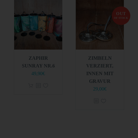
Einwilligung ist jede von der betroffenen Person
freiwillig für den bestimmten Fall in informierter Weise
OUT
und unmissverständlich abgegebene
OF STOCK
Willensbekundung in Form einer Erklärung oder einer
sonstigen eindeutigen bestätigenden Handlung, mit
der die betroffene Person zu verstehen gibt, dass sie
mit der Verarbeitung der sie betreffenden
personenbezogenen Daten einverstanden ist.
NAME UND ANSCHRIFT DES FÜR DIE
VERARBEITUNG VERANTWORTLICHEN
ZAPHIR
ZIMBELN
Verantwortlicher im Sinne der Datenschutz-
SUNRAY NR.6
VERZIERT,
Grundverordnung, sonstiger in den Mitgliedstaaten der
Europäischen Union geltenden Datenschutzgesetze und
49,90
€
INNEN MIT
anderer Bestimmungen mit datenschutzrechtlichem
GRAVUR
Charakter ist die:
29,00
€
Anachtea GmbH
Michael Panzer
Kandelstraße 7
79199 Kirchzarten
Deutschland