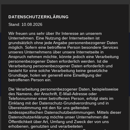
DATENSCHUTZERKLÄRUNG
Stand: 10.08.2026
Wir freuen uns sehr über Ihr Interesse an unserem
Unternehmen. Eine Nutzung der Internetseiten ist
grundsätzlich ohne jede Angabe personenbezogener Daten
möglich. Sofern eine betroffene Person besondere Services
unseres Unternehmens über unsere Internetseite in
Anspruch nehmen möchte, könnte jedoch eine Verarbeitung
ZIMBELN SCHLICHT, INNEN MIT
personenbezogener Daten erforderlich werden. Ist die
Verarbeitung personenbezogener Daten erforderlich und
GRAVUR
besteht für eine solche Verarbeitung keine gesetzliche
Grundlage, holen wir generell eine Einwilligung der
betroffenen Person ein.
Home
Instrumente
Zimbeln schlicht, innen mit Gravur
Die Verarbeitung personenbezogener Daten, beispielsweise
des Namens, der Anschrift, E-Mail-Adresse oder
Telefonnummer einer betroffenen Person, erfolgt stets im
Einklang mit der Datenschutz-Grundverordnung und in
Übereinstimmung mit den für uns geltenden
landesspezifischen Datenschutzbestimmungen. Mittels dieser
Datenschutzerklärung möchte unser Unternehmen die
Öffentlichkeit über Art, Umfang und Zweck der von uns
erhobenen, genutzten und verarbeiteten