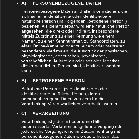
A) PERSONENBEZOGENE DATEN
Personenbezogene Daten sind alle Informationen, die
sich auf eine identifizierte oder identifizierbare
natürliche Person (im Folgenden „betroffene Person")
beziehen. Als identifizierbar wird eine natürliche Person
angesehen, die direkt oder indirekt, insbesondere
mittels Zuordnung zu einer Kennung wie einem
Namen, zu einer Kennnummer, zu Standortdaten, zu
Artikelnummer:
20161093
.
einer Online-Kennung oder zu einem oder mehreren
besonderen Merkmalen, die Ausdruck der physischen,
Kategorie:
Instrumente
.
physiologischen, genetischen, psychischen,
wirtschaftlichen, kulturellen oder sozialen Identität
dieser natürlichen Person sind, identifiziert werden
ZIMBELN SCHLICHT,
kann.
B) BETROFFENE PERSON
INNEN MIT GRAVUR
Betroffene Person ist jede identifizierte oder
identifizierbare natürliche Person, deren
personenbezogene Daten von dem für die
Verarbeitung Verantwortlichen verarbeitet werden.
29,00
€
C) VERARBEITUNG
Verarbeitung ist jeder mit oder ohne Hilfe
automatisierter Verfahren ausgeführte Vorgang oder
Maße: ca. Ø 7 cm, Gewicht. Ca. 260 Gramm
jede solche Vorgangsreihe im Zusammenhang mit
personenbezogenen Daten wie das Erheben, das