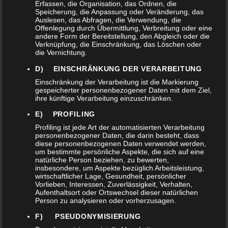
Erfassen, die Organisation, das Ordnen, die
Nicht vorrätig
Speicherung, die Anpassung oder Veränderung, das
Auslesen, das Abfragen, die Verwendung, die
Offenlegung durch Übermittlung, Verbreitung oder eine
andere Form der Bereitstellung, den Abgleich oder die
Verknüpfung, die Einschränkung, das Löschen oder
die Vernichtung.
ZUSÄTZLICHE INFORMATIONEN
D) EINSCHRÄNKUNG DER VERARBEITUNG
Einschränkung der Verarbeitung ist die Markierung
gespeicherter personenbezogener Daten mit dem Ziel,
Gewicht
0,326 kg
ihre künftige Verarbeitung einzuschränken.
E) PROFILING
Profiling ist jede Art der automatisierten Verarbeitung
Größe
7 × 7 × 2 cm
personenbezogener Daten, die darin besteht, dass
diese personenbezogenen Daten verwendet werden,
um bestimmte persönliche Aspekte, die sich auf eine
natürliche Person beziehen, zu bewerten,
BEWERTUNGEN (0)
insbesondere, um Aspekte bezüglich Arbeitsleistung,
wirtschaftlicher Lage, Gesundheit, persönlicher
Vorlieben, Interessen, Zuverlässigkeit, Verhalten,
Aufenthaltsort oder Ortswechsel dieser natürlichen
Person zu analysieren oder vorherzusagen.
ZURÜCK
WEITER
F) PSEUDONYMISIERUNG