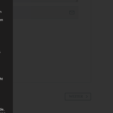
n
en
ere.
G
ht
WEITER
de,