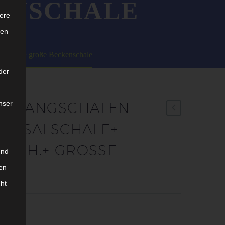
NSCHALE
ere
ten
erzsch.+ große Beckenschale
der
nser
E-KLANGSCHALEN
VERSALSCHALE+
CH.+ GROSSE BE
und
E
en
cht