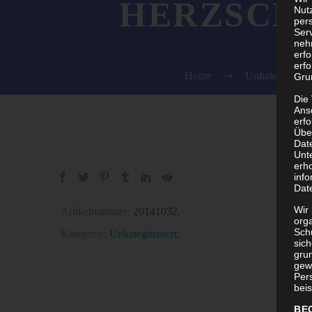
ERZSCH.+
Nutz
per
Ser
neh
erf
erfo
Home
Unkategorisier
Grun
Die
Ans
erf
Übe
Dat
Unt
erh
info
Dat
Wir 
Artikelnummer:
20141032
.
org
Sch
Kategorie:
Unkategorisiert
.
sic
grun
gew
Per
beis
BE