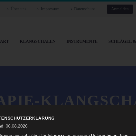
Über uns
Impressum
Datenschutz
Anmelden
TART
KLANGSCHALEN
INSTRUMENTE
SCHLÄGEL 
APIE-KLANGSCH
VERSALSCHALE+ 
TENSCHUTZERKLÄRUNG
nd: 06.08.2026
 freuen uns sehr über Ihr Interesse an unserem Unternehmen. Eine