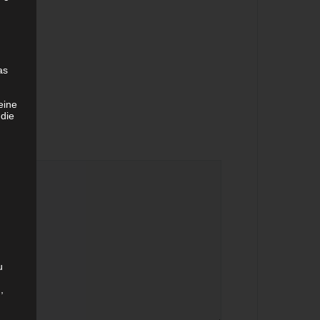
as
eine
 die
u
,