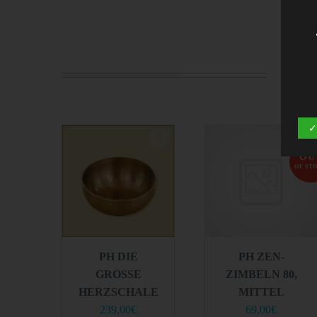
YO
✓
OU
OF ST
PH DIE
PH ZEN-
GROSSE H
ZIMBELN 80,
ERZSCHALE
MITTEL
239,00
€
69,00
€