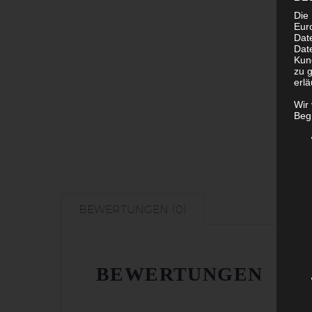
Die 
Eur
Dat
Date
Kun
zu g
erlä
Wir
Begr
BEWERTUNGEN (0)
BEWERTUNGEN