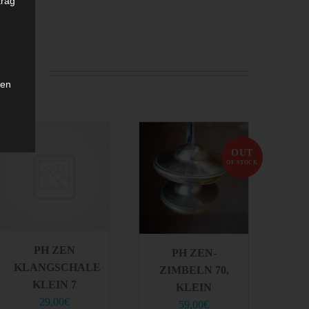
trag
 IN
ten
OUT
ng
OF STOCK
hen,
aren
PH ZEN
PH ZEN-
KLANGSCHALE
ZIMBELN 70,
ne
KLEIN 7
KLEIN
29,00
€
59,00
€