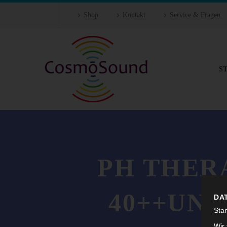
Shop
Kontakt
Service & Fragen
S
PH THER
40++UNI
DA
Sta
Wir