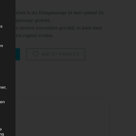
Therapiearbeit in der Klangmassage ist man optimal für
er Klangmassage gerüstet.
es
d von den meisten Anwendern gewählt, es kann dann
langschalen ergänzt werden.
en
ENKORB
ADD TO WISHLIST
mer,
len
he
ng