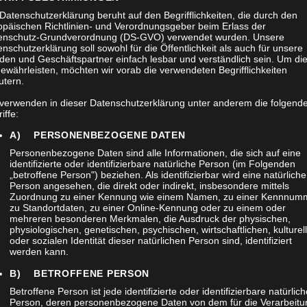
Datenschutzerklärung beruht auf den Begrifflichkeiten, die durch den
opäischen Richtlinien- und Verordnungsgeber beim Erlass der
Mit diesem Standardset für die 
enschutz-Grundverordnung (DS-GVO) verwendet wurden. Unsere
die normalen Anforderungen ein
nschutzerklärung soll sowohl für die Öffentlichkeit als auch für unsere
den und Geschäftspartner einfach lesbar und verständlich sein. Um di
Diese Setzusammenstellung wir
ewährleisten, möchten wir vorab die verwendeten Begrifflichkeiten
später auch noch mit anderen K
utern.
 verwenden in dieser Datenschutzerklärung unter anderem die folgend
iffe:
PH
IN DEN WAR
Therapie-
A) PERSONENBEZOGENE DATEN
Klangschalen
Personenbezogene Daten sind alle Informationen, die sich auf eine
identifizierte oder identifizierbare natürliche Person (im Folgenden
Set
„betroffene Person") beziehen. Als identifizierbar wird eine natürliche
40++Universalschale+
Person angesehen, die direkt oder indirekt, insbesondere mittels
Zuordnung zu einer Kennung wie einem Namen, zu einer Kennnum
große
zu Standortdaten, zu einer Online-Kennung oder zu einem oder
mehreren besonderen Merkmalen, die Ausdruck der physischen,
Herzsch.+
physiologischen, genetischen, psychischen, wirtschaftlichen, kulturel
große
oder sozialen Identität dieser natürlichen Person sind, identifiziert
werden kann.
Beckenschale
Menge
B) BETROFFENE PERSON
Betroffene Person ist jede identifizierte oder identifizierbare natürlic
Person, deren personenbezogene Daten von dem für die Verarbeitu