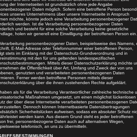
 GROSSE BECKE
ung der Internetseiten ist grundsätzlich ohne jede Angabe
sonenbezogener Daten möglich. Sofern eine betroffene Person besond
vices unseres Unternehmens über unsere Internetseite in Anspruch
men möchte, könnte jedoch eine Verarbeitung personenbezogener Da
orderlich werden. Ist die Verarbeitung personenbezogener Daten
rderlich und besteht für eine solche Verarbeitung keine gesetzliche
t
PH Therapie-Klangschalen Set 40++Universalschale+ große H
dlage, holen wir generell eine Einwilligung der betroffenen Person ein.
 Verarbeitung personenbezogener Daten, beispielsweise des Namens, 
chrift, E-Mail-Adresse oder Telefonnummer einer betroffenen Person,
olgt stets im Einklang mit der Datenschutz-Grundverordnung und in
reinstimmung mit den für uns geltenden landesspezifischen
enschutzbestimmungen. Mittels dieser Datenschutzerklärung möchte u
PH THERAPI
ernehmen die Öffentlichkeit über Art, Umfang und Zweck der von uns
obenen, genutzten und verarbeiteten personenbezogenen Daten
SET 40++UNI
rmieren. Ferner werden betroffene Personen mittels dieser
enschutzerklärung über die ihnen zustehenden Rechte aufgeklärt.
GROSSE HERZS
haben als für die Verarbeitung Verantwortlicher zahlreiche technische 
anisatorische Maßnahmen umgesetzt, um einen möglichst lückenlosen
CKENSCHAL
utz der über diese Internetseite verarbeiteten personenbezogenen Dat
herzustellen. Dennoch können Internetbasierte Datenübertragungen
dsätzlich Sicherheitslücken aufweisen, sodass ein absoluter Schutz ni
ährleistet werden kann. Aus diesem Grund steht es jeder betroffenen
son frei, personenbezogene Daten auch auf alternativen Wegen,
pielsweise telefonisch, an uns zu übermitteln.
745,00
€
GRIFFSBESTIMMUNGEN