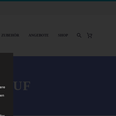
& ZUBEHÖR
ANGEBOTE
SHOP
RAUF
ere
ten
der