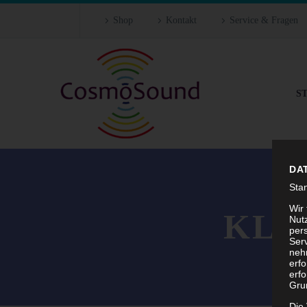
Shop
Kontakt
Service & Fragen
S
DA
Sta
Wir
KLA
Nutz
per
Ser
neh
erf
erfo
Grun
Die