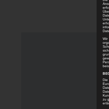
Ans
erf
Übe
Dat
Unt
erh
info
Dat
Wir 
org
Sch
sic
grun
gew
Per
beis
BE
Die 
Eur
Dat
Date
Kun
zu g
erlä