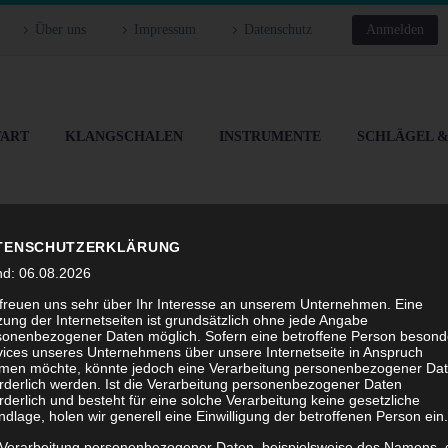
Über uns
Impressum
Datenschutz
Anmelden
TART
KLANGSCHALEN
INSTRUMENTE
SCHLÄGEL 
TENSCHUTZERKLÄRUNG
nd: 06.08.2026
 freuen uns sehr über Ihr Interesse an unserem Unternehmen. Eine
NGSCHALEN VE
ung der Internetseiten ist grundsätzlich ohne jede Angabe
sonenbezogener Daten möglich. Sofern eine betroffene Person besond
vices unseres Unternehmens über unsere Internetseite in Anspruch
men möchte, könnte jedoch eine Verarbeitung personenbezogener Da
orderlich werden. Ist die Verarbeitung personenbezogener Daten
rderlich und besteht für eine solche Verarbeitung keine gesetzliche
dlage, holen wir generell eine Einwilligung der betroffenen Person ein.
Home
Tag
 Verarbeitung personenbezogener Daten, beispielsweise des Namens, 