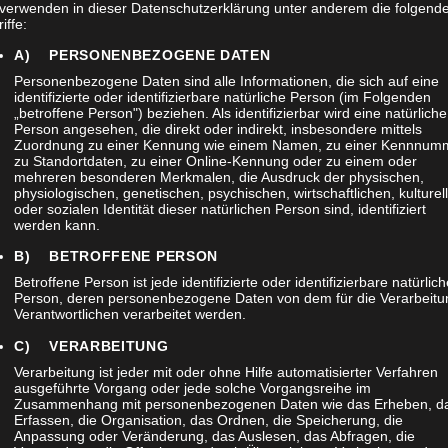
 verwenden in dieser Datenschutzerklärung unter anderem die folgend
iffe:
A) PERSONENBEZOGENE DATEN
Personenbezogene Daten sind alle Informationen, die sich auf eine
identifizierte oder identifizierbare natürliche Person (im Folgenden
„betroffene Person") beziehen. Als identifizierbar wird eine natürliche
Person angesehen, die direkt oder indirekt, insbesondere mittels
Zuordnung zu einer Kennung wie einem Namen, zu einer Kennnum
zu Standortdaten, zu einer Online-Kennung oder zu einem oder
mehreren besonderen Merkmalen, die Ausdruck der physischen,
physiologischen, genetischen, psychischen, wirtschaftlichen, kulturel
oder sozialen Identität dieser natürlichen Person sind, identifiziert
werden kann.
B) BETROFFENE PERSON
Betroffene Person ist jede identifizierte oder identifizierbare natürlic
Person, deren personenbezogene Daten von dem für die Verarbeitu
NG
Verantwortlichen verarbeitet werden.
C) VERARBEITUNG
Verarbeitung ist jeder mit oder ohne Hilfe automatisierter Verfahren
Aenean sollicitudin, lorem quis bibendum auctor, nisi elit consequat ipsu
ausgeführte Vorgang oder jede solche Vorgangsreihe im
Zusammenhang mit personenbezogenen Daten wie das Erheben, d
Erfassen, die Organisation, das Ordnen, die Speicherung, die
Anpassung oder Veränderung, das Auslesen, das Abfragen, die