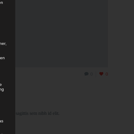
en
mer,
len
0
0
he
ng
m, nec sagittis sem nibh id elit.
as