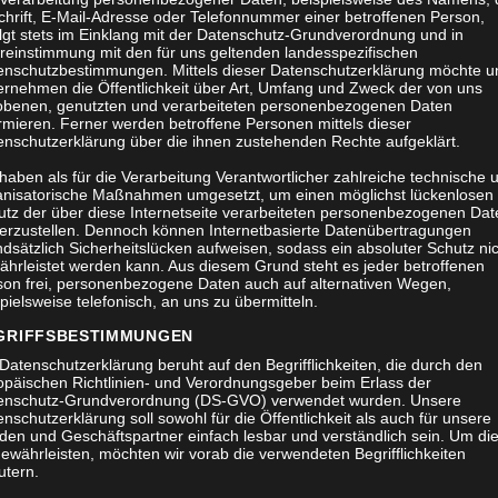
chrift, E-Mail-Adresse oder Telefonnummer einer betroffenen Person,
olgt stets im Einklang mit der Datenschutz-Grundverordnung und in
reinstimmung mit den für uns geltenden landesspezifischen
enschutzbestimmungen. Mittels dieser Datenschutzerklärung möchte u
ernehmen die Öffentlichkeit über Art, Umfang und Zweck der von uns
obenen, genutzten und verarbeiteten personenbezogenen Daten
rmieren. Ferner werden betroffene Personen mittels dieser
enschutzerklärung über die ihnen zustehenden Rechte aufgeklärt.
haben als für die Verarbeitung Verantwortlicher zahlreiche technische 
anisatorische Maßnahmen umgesetzt, um einen möglichst lückenlosen
utz der über diese Internetseite verarbeiteten personenbezogenen Dat
herzustellen. Dennoch können Internetbasierte Datenübertragungen
dsätzlich Sicherheitslücken aufweisen, sodass ein absoluter Schutz ni
ährleistet werden kann. Aus diesem Grund steht es jeder betroffenen
son frei, personenbezogene Daten auch auf alternativen Wegen,
pielsweise telefonisch, an uns zu übermitteln.
GRIFFSBESTIMMUNGEN
Datenschutzerklärung beruht auf den Begrifflichkeiten, die durch den
opäischen Richtlinien- und Verordnungsgeber beim Erlass der
enschutz-Grundverordnung (DS-GVO) verwendet wurden. Unsere
nschutzerklärung soll sowohl für die Öffentlichkeit als auch für unsere
den und Geschäftspartner einfach lesbar und verständlich sein. Um di
ewährleisten, möchten wir vorab die verwendeten Begrifflichkeiten
utern.