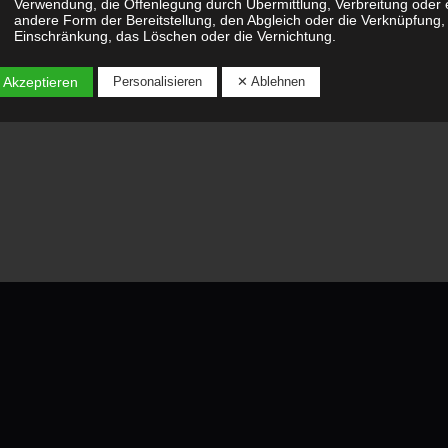
Verwendung, die Offenlegung durch Übermittlung, Verbreitung oder 
andere Form der Bereitstellung, den Abgleich oder die Verknüpfung,
Einschränkung, das Löschen oder die Vernichtung.
D) EINSCHRÄNKUNG DER VERARBEITUNG
 Akzeptieren
Personalisieren
✕ Ablehnen
Einschränkung der Verarbeitung ist die Markierung gespeicherter
personenbezogener Daten mit dem Ziel, ihre künftige Verarbeitung
einzuschränken.
E) PROFILING
Profiling ist jede Art der automatisierten Verarbeitung
personenbezogener Daten, die darin besteht, dass diese
personenbezogenen Daten verwendet werden, um bestimmte
persönliche Aspekte, die sich auf eine natürliche Person beziehen, z
bewerten, insbesondere, um Aspekte bezüglich Arbeitsleistung,
wirtschaftlicher Lage, Gesundheit, persönlicher Vorlieben, Interessen
Zuverlässigkeit, Verhalten, Aufenthaltsort oder Ortswechsel dieser
natürlichen Person zu analysieren oder vorherzusagen.
F) PSEUDONYMISIERUNG
Pseudonymisierung ist die Verarbeitung personenbezogener Daten i
einer Weise, auf welche die personenbezogenen Daten ohne
Hinzuziehung zusätzlicher Informationen nicht mehr einer spezifisch
betroffenen Person zugeordnet werden können, sofern diese
zusätzlichen Informationen gesondert aufbewahrt werden und
technischen und organisatorischen Maßnahmen unterliegen, die
gewährleisten, dass die personenbezogenen Daten nicht einer