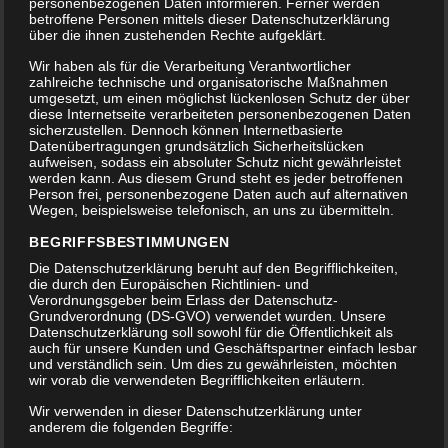
personenbezogenen Daten informieren. Ferner werden
betroffene Personen mittels dieser Datenschutzerklärung
über die ihnen zustehenden Rechte aufgeklärt.
Wir haben als für die Verarbeitung Verantwortlicher
zahlreiche technische und organisatorische Maßnahmen
umgesetzt, um einen möglichst lückenlosen Schutz der über
diese Internetseite verarbeiteten personenbezogenen Daten
sicherzustellen. Dennoch können Internetbasierte
Datenübertragungen grundsätzlich Sicherheitslücken
aufweisen, sodass ein absoluter Schutz nicht gewährleistet
werden kann. Aus diesem Grund steht es jeder betroffenen
Person frei, personenbezogene Daten auch auf alternativen
Wegen, beispielsweise telefonisch, an uns zu übermitteln.
COSMOINTEGRAL XXL
SCHALE #7
BEGRIFFSBESTIMMUNGEN
1.749,00
€
Die Datenschutzerklärung beruht auf den Begrifflichkeiten,
die durch den Europäischen Richtlinien- und
Verordnungsgeber beim Erlass der Datenschutz-
Grundverordnung (DS-GVO) verwendet wurden. Unsere
Datenschutzerklärung soll sowohl für die Öffentlichkeit als
auch für unsere Kunden und Geschäftspartner einfach lesbar
und verständlich sein. Um dies zu gewährleisten, möchten
wir vorab die verwendeten Begrifflichkeiten erläutern.
OUT
Wir verwenden in dieser Datenschutzerklärung unter
OF STOCK
anderem die folgenden Begriffe: