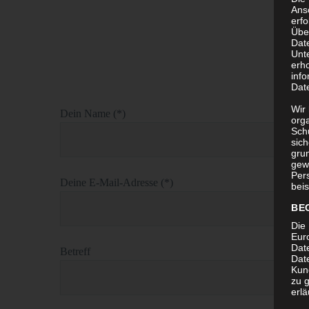
Ans
erf
Übe
Dat
Unt
erh
info
Dat
Wir 
Dein Name (*)
org
Sch
sic
grun
gew
Per
Deine E-Mail-Adresse (*)
beis
BE
Die 
Eur
Dat
Betreff
Date
Kun
zu g
erlä