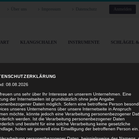
Über uns
Impressum
Datenschutz
Anmelden
TART
KLANGSCHALEN
INSTRUMENTE
SCHLÄGEL 
TENSCHUTZERKLÄRUNG
nd: 08.08.2026
 freuen uns sehr über Ihr Interesse an unserem Unternehmen. Eine
SLETTER ABONI
ung der Internetseiten ist grundsätzlich ohne jede Angabe
sonenbezogener Daten möglich. Sofern eine betroffene Person besond
vices unseres Unternehmens über unsere Internetseite in Anspruch
men möchte, könnte jedoch eine Verarbeitung personenbezogener Da
orderlich werden. Ist die Verarbeitung personenbezogener Daten
rderlich und besteht für eine solche Verarbeitung keine gesetzliche
dlage, holen wir generell eine Einwilligung der betroffenen Person ein.
Home
Newsletter abonieren
 Verarbeitung personenbezogener Daten, beispielsweise des Namens, 