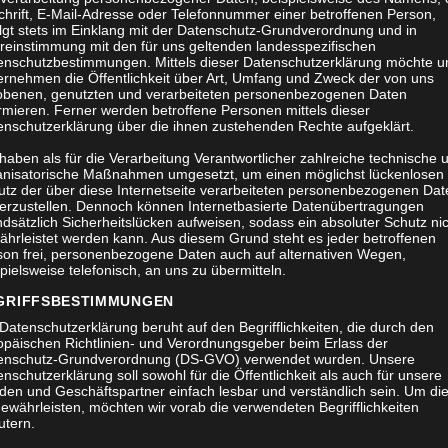
chrift, E-Mail-Adresse oder Telefonnummer einer betroffenen Person,
olgt stets im Einklang mit der Datenschutz-Grundverordnung und in
reinstimmung mit den für uns geltenden landesspezifischen
enschutzbestimmungen. Mittels dieser Datenschutzerklärung möchte u
ernehmen die Öffentlichkeit über Art, Umfang und Zweck der von uns
obenen, genutzten und verarbeiteten personenbezogenen Daten
rmieren. Ferner werden betroffene Personen mittels dieser
enschutzerklärung über die ihnen zustehenden Rechte aufgeklärt.
haben als für die Verarbeitung Verantwortlicher zahlreiche technische 
anisatorische Maßnahmen umgesetzt, um einen möglichst lückenlosen
utz der über diese Internetseite verarbeiteten personenbezogenen Dat
herzustellen. Dennoch können Internetbasierte Datenübertragungen
dsätzlich Sicherheitslücken aufweisen, sodass ein absoluter Schutz ni
ährleistet werden kann. Aus diesem Grund steht es jeder betroffenen
son frei, personenbezogene Daten auch auf alternativen Wegen,
pielsweise telefonisch, an uns zu übermitteln.
GRIFFSBESTIMMUNGEN
Datenschutzerklärung beruht auf den Begrifflichkeiten, die durch den
opäischen Richtlinien- und Verordnungsgeber beim Erlass der
enschutz-Grundverordnung (DS-GVO) verwendet wurden. Unsere
nschutzerklärung soll sowohl für die Öffentlichkeit als auch für unsere
den und Geschäftspartner einfach lesbar und verständlich sein. Um di
ewährleisten, möchten wir vorab die verwendeten Begrifflichkeiten
utern.