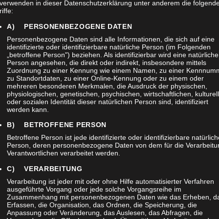
 verwenden in dieser Datenschutzerklärung unter anderem die folgend
iffe:
A) PERSONENBEZOGENE DATEN
Personenbezogene Daten sind alle Informationen, die sich auf eine
identifizierte oder identifizierbare natürliche Person (im Folgenden
„betroffene Person") beziehen. Als identifizierbar wird eine natürliche
Person angesehen, die direkt oder indirekt, insbesondere mittels
Zuordnung zu einer Kennung wie einem Namen, zu einer Kennnum
zu Standortdaten, zu einer Online-Kennung oder zu einem oder
mehreren besonderen Merkmalen, die Ausdruck der physischen,
physiologischen, genetischen, psychischen, wirtschaftlichen, kulturel
oder sozialen Identität dieser natürlichen Person sind, identifiziert
werden kann.
B) BETROFFENE PERSON
Betroffene Person ist jede identifizierte oder identifizierbare natürlic
Person, deren personenbezogene Daten von dem für die Verarbeitu
Verantwortlichen verarbeitet werden.
C) VERARBEITUNG
eformular zwecks meiner Anfrage erhoben und gespeichert werden dürf
Verarbeitung ist jeder mit oder ohne Hilfe automatisierter Verfahren
ausgeführte Vorgang oder jede solche Vorgangsreihe im
Zusammenhang mit personenbezogenen Daten wie das Erheben, d
Erfassen, die Organisation, das Ordnen, die Speicherung, die
Anpassung oder Veränderung, das Auslesen, das Abfragen, die
 formlosen E-Mail an
info@cosmosoud.de
widerrufen.