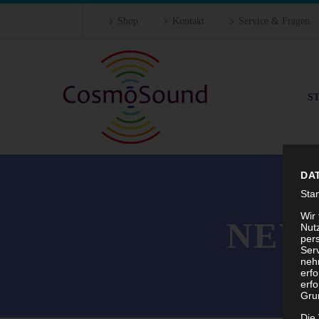
Shop
Kontakt
Service & Fragen
S
DA
Sta
Wir
NEW
Nutz
per
Ser
neh
erf
erfo
Grun
Die