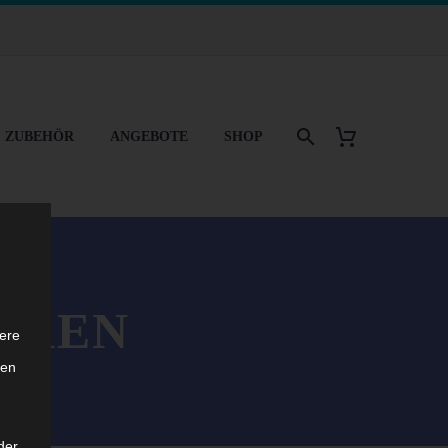
& ZUBEHÖR
ANGEBOTE
SHOP
EREN
ere
ten
der